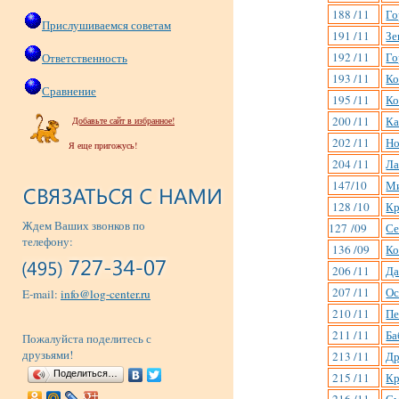
188 /11
Го
Прислушиваемся советам
191 /11
Зе
192 /11
Го
Ответственность
193 /11
Ко
Сравнение
195 /11
Ко
200 /11
Ка
Добавьте сайт в избранное!
202 /11
Но
Я еще пригожусь!
204 /11
Ла
147/10
Ми
128 /10
Кр
Ждем Ваших звонков по
127 /09
Се
телефону:
136 /09
Ко
206 /11
Да
207 /11
Ос
E-mail:
info@log-center.ru
210 /11
Пе
211 /11
Ба
Пожалуйста поделитесь с
друзьями!
213 /11
Др
Поделиться…
215 /11
Кр