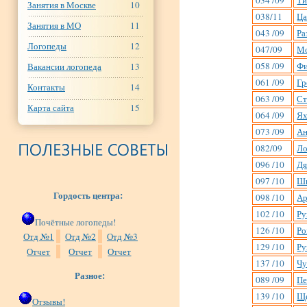
034 /09
Ти
Занятия в Москве
10
038/11
Ца
Занятия в МО
11
043 /09
Ра
Логопеды
12
047/09
Мо
058 /09
Фи
Вакансии логопеда
13
061 /09
Гр
Контакты
14
063 /09
Ст
Карта сайта
15
064 /09
Ях
073 /09
Ан
082/09
Ло
096 /10
Дя
097 /10
Ши
Гордость центра:
098 /10
Ар
102 /10
Ру
Почётные логопеды!
126 /10
Ро
Отд №1
Отд №2
Отд №3
129 /10
Ру
Отчет
Отчет
Отчет
137 /10
Чу
Разное:
089 /09
Пе
139 /10
Ще
Отзывы!