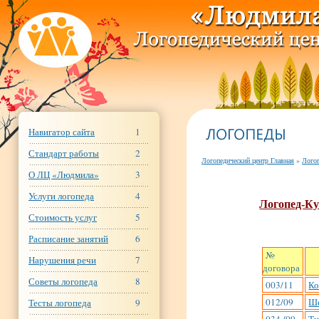
Онлайн чат с логопедом.
Навигатор сайта
1
Стандарт работы
2
Логопедический центр Главная
»
Лого
О ЛЦ «Людмила»
3
Услуги логопеда
4
Логопед-К
Стоимость услуг
5
Расписание занятий
6
<><><><>< mce_serialized
№
Нарушения речи
7
договора
Советы логопеда
8
003/11
Ко
012/09
Ше
Тесты логопеда
9