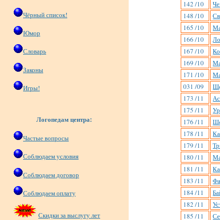
142 /10
Че
Чёрный список!
148 /10
Св
165 /10
Ма
Юмор
166 /10
Ло
Словарь
167 /10
Ко
169 /10
Ма
Законы
171 /10
Ма
031 /09
Ще
Игры!
173 /11
Ас
175 /11
Ур
Логопедам центра:
176 /11
Шо
178 /11
Ка
Частые вопросы
179 /11
Тр
Соблюдаем условия
180 /11
Ма
181 /11
Ка
Соблюдаем договор
183 /11
Фа
184 /11
Ба
Соблюдаем оплату
182 /11
Ус
Скидки за выслугу лет
185 /11
Се