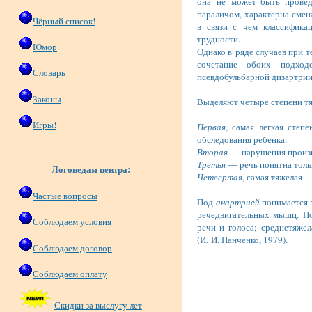
она не может быть провед
параличом, характерна смен
Чёрный список!
в связи с чем классифика
трудности.
Юмор
Однако в ряде случаев при 
сочетание обоих подход
Словарь
псевдобульбарной дизартрии;
Законы
Выделяют четыре степени тя
Игры!
Первая
, самая легкая степ
обследования ребенка.
Вторая
— нарушения произн
Третья
— речь понятна толь
Логопедам центра:
Четвертая
, самая тяжелая 
Частые вопросы
Под
анартрией
понимается п
речедвигательных мышц. По
Соблюдаем условия
речи и голоса; среднетяже
(И. И. Панченко, 1979).
Соблюдаем договор
Соблюдаем оплату
Скидки за выслугу лет