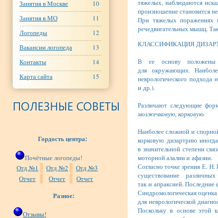
тяжелых, наблюдаются искаж
Занятия в Москве
10
произношение становится н
Занятия в МО
11
При тяжелых поражениях ц
речедвигательных мышц. Та
Логопеды
12
КЛАССИФИКАЦИЯ ДИЗАР
Вакансии логопеда
13
В ее основу положены п
Контакты
14
для окружающих. Наиболе
Карта сайта
15
неврологического подхода н
и др.).
Различают следующие фор
мозжечковую, корковую.
Наиболее сложной и спорной
Гордость центра:
корковую дизартрию иногд
в значительной степени свя
Почётные логопеды!
моторной алалии и афазии.
Согласно точке зрения Е. Н.
Отд №1
Отд №2
Отд №3
существование различны
Отчет
Отчет
Отчет
так и апраксией. Последние
Синдромологическая оценка
Разное:
для неврологической диагно
Поскольку в основе этой 
Отзывы!