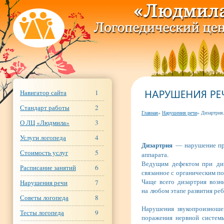
Онлайн чат с логопедом.
Навигатор сайта
1
Стандарт работы
2
Главная
»
Нарушения речи
» Дизартрия,
О ЛЦ «Людмила»
3
Услуги логопеда
4
Дизартрия
— нарушение про
Стоимость услуг
5
аппарата.
Ведущим дефектом при диз
Расписание занятий
6
связанное с органическим п
Чаще всего дизартрия возн
Нарушения речи
7
на любом этапе развития ре
Советы логопеда
8
Нарушения звукопроизношен
Тесты логопеда
9
поражения нервной системы